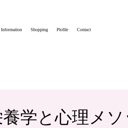
Information
Shopping
Plofile
Contact
栄養学と心理メソ